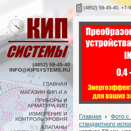
(4852) 59-45-40, +7-
(4852) 59-45-40
INFO@KIPSYSTEMS.RU
ГЛАВНАЯ
МАГАЗИН КИП И А
ПРИБОРЫ И
АРМАТУРА КИП
ИЗМЕРЕНИЕ И
Главная
›
Фото с
КОНТРОЛЬ УРОВНЯ
стандартного испо
КЛАПАНЫ