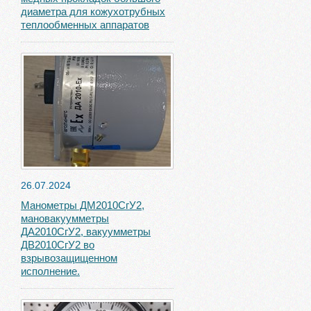
диаметра для кожухотрубных
теплообменных аппаратов
26.07.2024
Манометры ДМ2010СгУ2,
мановакуумметры
ДА2010СгУ2, вакуумметры
ДВ2010СгУ2 во
взрывозащищенном
исполнение.