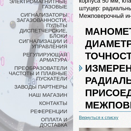
корпуса 50 мм, кл
ЭЛЕКТРОМАГНИТНЫЕ
ГАЗОВЫЕ
штуцер: радиальны
СИГНАЛИЗАТОРЫ
Межповерочный инт
ЗАГАЗОВАННОСТИ,
ПУЛЬТЫ
МАНОМЕТ
ДИСПЕТЧЕРСКИЕ,
БЛОКИ
СИГНАЛИЗАЦИИ И
ДИАМЕТР
УПРАВЛЕНИЯ
ТОЧНОСТ
РЕГУЛИРУЮЩАЯ
АРМАТУРА
ИЗМЕРЕН
ПРЕОБРАЗОВАТЕЛИ
ЧАСТОТЫ И ПЛАВНЫЕ
РАДИАЛЬ
ПУСКАТЕЛИ
ЗАВОДЫ ПАРТНЕРЫ
ПРИСОЕД
НАШ МАГАЗИН
МЕЖПОВЕ
КОНТАКТЫ
РЕФЕРЕНЦИИ
Вернуться к списку
ОПЛАТА И
ДОСТАВКА