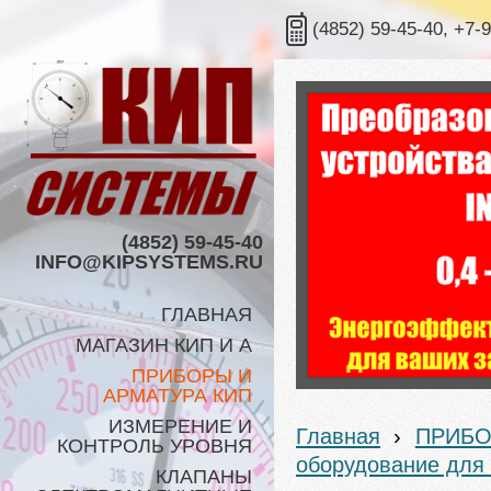
(4852) 59-45-40, +7-
(4852) 59-45-40
INFO@KIPSYSTEMS.RU
ГЛАВНАЯ
МАГАЗИН КИП И А
ПРИБОРЫ И
АРМАТУРА КИП
ИЗМЕРЕНИЕ И
Главная
›
ПРИБО
КОНТРОЛЬ УРОВНЯ
оборудование для
КЛАПАНЫ