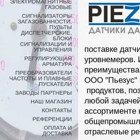
ЭЛЕКТРОМАГНИТНЫЕ
ГАЗОВЫЕ
СИГНАЛИЗАТОРЫ
ЗАГАЗОВАННОСТИ,
ПУЛЬТЫ
ДИСПЕТЧЕРСКИЕ,
БЛОКИ
СИГНАЛИЗАЦИИ И
поставке датч
УПРАВЛЕНИЯ
уровнемеров. 
РЕГУЛИРУЮЩАЯ
АРМАТУРА
преимущества 
ПРЕОБРАЗОВАТЕЛИ
ЧАСТОТЫ И ПЛАВНЫЕ
ООО "Пьезус" 
ПУСКАТЕЛИ
продуктов, по
ЗАВОДЫ ПАРТНЕРЫ
любой задачей
НАШ МАГАЗИН
ассортименте 
КОНТАКТЫ
РЕФЕРЕНЦИИ
общепромышле
ОПЛАТА И
отраслевые р
ДОСТАВКА