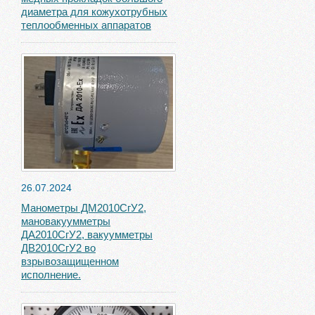
диаметра для кожухотрубных
теплообменных аппаратов
26.07.2024
Манометры ДМ2010СгУ2,
мановакуумметры
ДА2010СгУ2, вакуумметры
ДВ2010СгУ2 во
взрывозащищенном
исполнение.