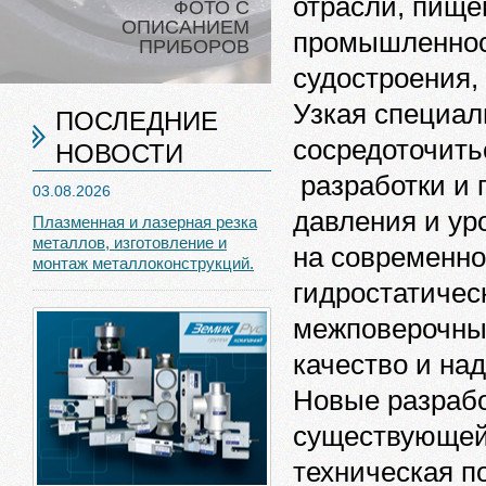
отрасли, пищ
ФОТО С
ОПИСАНИЕМ
промышленнос
ПРИБОРОВ
судостроения,
Узкая специал
ПОСЛЕДНИЕ
сосредоточить
НОВОСТИ
разработки и 
03.08.2026
давления и ур
Плазменная и лазерная резка
металлов, изготовление и
на современно
монтаж металлоконструкций.
гидростатичес
межповерочны
качество и на
Новые разрабо
существующей
техническая 