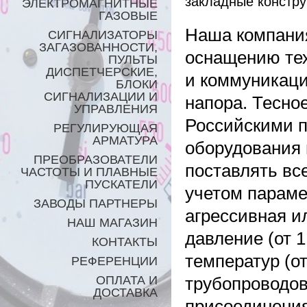
закладные констру
ЭЛЕКТРОМАГНИТНЫЕ
ГАЗОВЫЕ
Наша компания
СИГНАЛИЗАТОРЫ
ЗАГАЗОВАННОСТИ,
оснащению тех
ПУЛЬТЫ
ДИСПЕТЧЕРСКИЕ,
и коммуникаци
БЛОКИ
СИГНАЛИЗАЦИИ И
напора.
Тесное
УПРАВЛЕНИЯ
Российскими п
РЕГУЛИРУЮЩАЯ
АРМАТУРА
оборудования 
ПРЕОБРАЗОВАТЕЛИ
поставлять вс
ЧАСТОТЫ И ПЛАВНЫЕ
ПУСКАТЕЛИ
учетом параме
ЗАВОДЫ ПАРТНЕРЫ
агрессивная и
НАШ МАГАЗИН
давление (от 
КОНТАКТЫ
температур (от
РЕФЕРЕНЦИИ
ОПЛАТА И
трубопроводов
ДОСТАВКА
присоединения