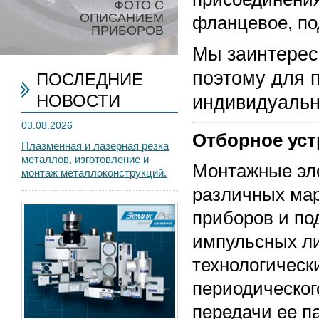
ФОТО С
ОПИСАНИЕМ
фланцевое, под
ПРИБОРОВ
Мы заинтерес
поэтому для 
ПОСЛЕДНИЕ
НОВОСТИ
индивидуальн
03.08.2026
Отборное уст
Плазменная и лазерная резка
металлов, изготовление и
Монтажные эле
монтаж металлоконструкций.
различных мар
приборов и по
импульсных л
технологическ
периодическог
передачи ее п