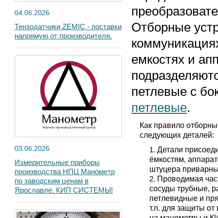
преобразовате
04.06.2026
Отборные уст
Тензодатчики ZEMIC - поставки
напрямую от производителя.
коммуникациях
емкостях и ап
подразделяютс
петлевые с бо
петлевые
.
Как правило отборные
следующих деталей:
03.06.2026
Детали присоеди
ёмкостям, аппарат
Измерительные приборы
штуцера приварны
производства НПЦ Манометр
Проводимая час
по заводским ценам в
сосуды трубные, р
Ярославле. КИП СИСТЕМЫ!
петлевидные и пр
т.п. для защиты о
на манометры и К