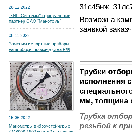
31с45нж, 31лс
28.12.2022
"КИП Системы" официальный
Возможна комп
партнер ОАО "Манотомь"
заявкой заказч
08.11.2022
Заменим импортные приборы
на приборы производства РФ!
Трубки отбор
исполнения с
специального
мм, толщина 
Трубка отбо
15.06.2022
резьбой
к при
Манометры виброустойчивые
ДМ8008-1600 кгс/см2 в наличии