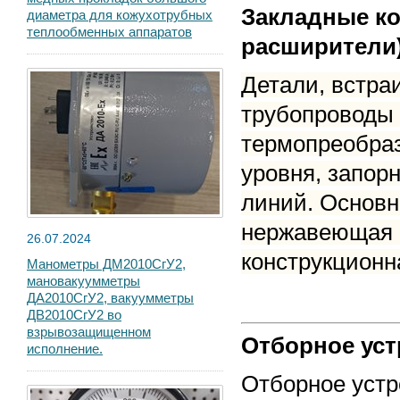
Закладные ко
диаметра для кожухотрубных
теплообменных аппаратов
расширители)
Детали, встра
трубопроводы 
термопреобраз
уровня, запор
линий. Основн
нержавеющая 
26.07.2024
конструкционн
Манометры ДМ2010СгУ2,
мановакуумметры
ДА2010СгУ2, вакуумметры
ДВ2010СгУ2 во
взрывозащищенном
Отборное уст
исполнение.
Отборное устр