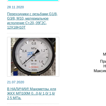
28.11.2020
Переходники с резьбами G1/8,
G3/8, М10, материальное
исполение Ст.20, 09Г2С,
12Х18Н10Т
М
При
Н
Максим
21.07.2020
В НАЛИЧИИ! Манометры для
ЖКХ МП100М 0...0,6/ 1,0/ 1,6/
2,5 МПа.