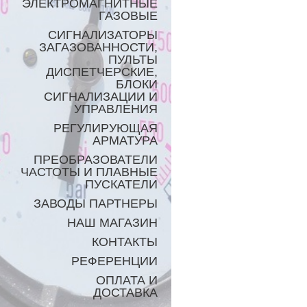
ЭЛЕКТРОМАГНИТНЫЕ
ГАЗОВЫЕ
СИГНАЛИЗАТОРЫ
ЗАГАЗОВАННОСТИ,
ПУЛЬТЫ
ДИСПЕТЧЕРСКИЕ,
БЛОКИ
СИГНАЛИЗАЦИИ И
УПРАВЛЕНИЯ
РЕГУЛИРУЮЩАЯ
АРМАТУРА
ПРЕОБРАЗОВАТЕЛИ
ЧАСТОТЫ И ПЛАВНЫЕ
ПУСКАТЕЛИ
ЗАВОДЫ ПАРТНЕРЫ
НАШ МАГАЗИН
КОНТАКТЫ
РЕФЕРЕНЦИИ
ОПЛАТА И
ДОСТАВКА