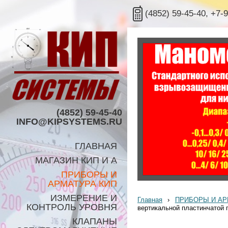
(4852) 59-45-40, +7-
(4852) 59-45-40
INFO@KIPSYSTEMS.RU
ГЛАВНАЯ
МАГАЗИН КИП И А
ПРИБОРЫ И
АРМАТУРА КИП
ИЗМЕРЕНИЕ И
Главная
›
ПРИБОРЫ И АР
КОНТРОЛЬ УРОВНЯ
вертикальной пластинчатой 
КЛАПАНЫ