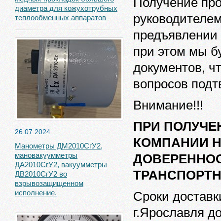
Получение про
диаметра для кожухотрубных
руководителем
теплообменных аппаратов
предъявлении 
при этом мы б
документов, ч
вопросов подт
Внимание!!!
ПРИ ПОЛУЧЕ
26.07.2024
КОМПАНИИ 
Манометры ДМ2010СгУ2,
мановакуумметры
ДОВЕРЕННОС
ДА2010СгУ2, вакуумметры
ТРАНСПОРТН
ДВ2010СгУ2 во
взрывозащищенном
исполнение.
Сроки доставк
г.Ярославля д