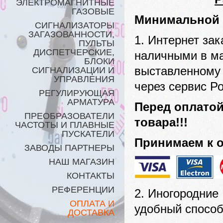
ЭЛЕКТРОМАГНИТНЫЕ
ГАЗОВЫЕ
Минимальной 
СИГНАЛИЗАТОРЫ
ЗАГАЗОВАННОСТИ,
1. Интернет за
ПУЛЬТЫ
ДИСПЕТЧЕРСКИЕ,
наличными в ма
БЛОКИ
выставленному 
СИГНАЛИЗАЦИИ И
УПРАВЛЕНИЯ
через сервис Р
РЕГУЛИРУЮЩАЯ
АРМАТУРА
Перед оплатой
ПРЕОБРАЗОВАТЕЛИ
товара!!!
ЧАСТОТЫ И ПЛАВНЫЕ
ПУСКАТЕЛИ
Принимаем к 
ЗАВОДЫ ПАРТНЕРЫ
НАШ МАГАЗИН
КОНТАКТЫ
РЕФЕРЕНЦИИ
2. Иногородние
ОПЛАТА И
удобный способ
ДОСТАВКА