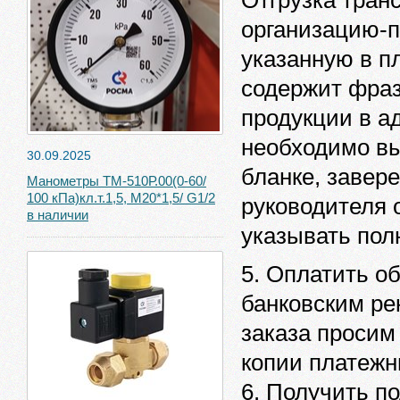
организацию-п
указанную в п
содержит фразу
продукции в а
необходимо вы
30.09.2025
бланке, завер
Манометры ТМ-510Р.00(0-60/
100 кПа)кл.т.1,5, М20*1,5/ G1/2
руководителя 
в наличии
указывать пол
5. Оплатить о
банковским ре
заказа просим
копии платежн
6. Получить п