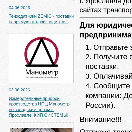
г. Ярославля д
04.06.2026
сайтах транспо
Тензодатчики ZEMIC - поставки
напрямую от производителя.
Для юридиче
предпринимат
Отправьте 
Получите с
поставки.
Оплачивай
Cообщите 
03.06.2026
компании: Д
Измерительные приборы
России).
производства НПЦ Манометр
по заводским ценам в
Ярославле. КИП СИСТЕМЫ!
Внимание!!!
Отгрузка тран