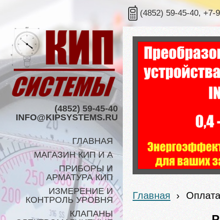
(4852) 59-45-40, +7-
(4852) 59-45-40
INFO@KIPSYSTEMS.RU
ГЛАВНАЯ
МАГАЗИН КИП И А
ПРИБОРЫ И
АРМАТУРА КИП
ИЗМЕРЕНИЕ И
Главная
›
Оплата
КОНТРОЛЬ УРОВНЯ
КЛАПАНЫ
Р