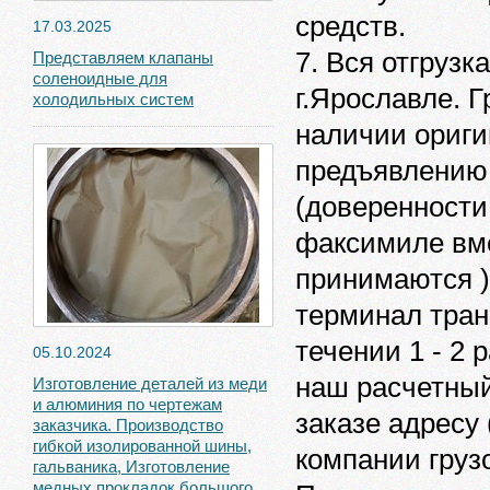
средств.
17.03.2025
7. Вся отгрузк
Представляем клапаны
соленоидные для
г.Ярославле. 
холодильных систем
наличии ориги
предъявлению 
(доверенности
факсимиле вме
принимаются )
терминал тран
течении 1 - 2 
05.10.2024
наш расчетный
Изготовление деталей из меди
и алюминия по чертежам
заказе адресу 
заказчика. Производство
гибкой изолированной шины,
компании груз
гальваника, Изготовление
медных прокладок большого