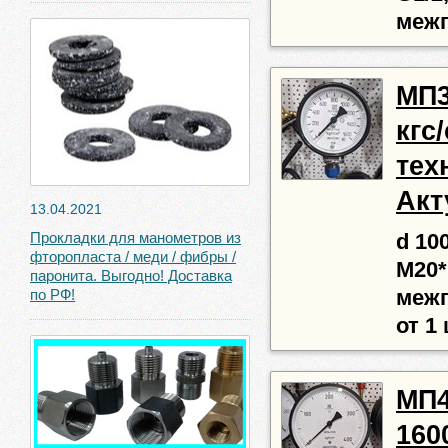
межп
МП3
кгс
тех
Акт
13.04.2021
Прокладки для манометров из
d 10
фторопласта / меди / фибры /
М20*1
паронита. Выгодно! Доставка
по РФ!
межп
от 1 
МП4-
160