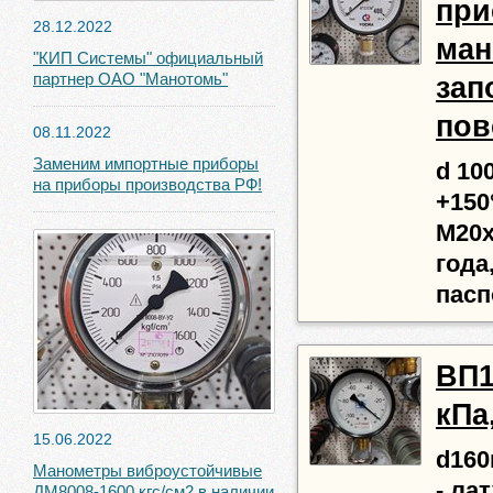
при
28.12.2022
ман
"КИП Системы" официальный
партнер ОАО "Манотомь"
зап
пов
08.11.2022
Заменим импортные приборы
d 100
на приборы производства РФ!
+150
М20х
года
пасп
ВП16
кПа
15.06.2022
d160
Манометры виброустойчивые
- ла
ДМ8008-1600 кгс/см2 в наличии