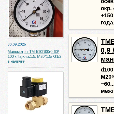
осев
окр.
+150
года
ТМВ-
30.09.2025
0,9 
Манометры ТМ-510Р.00(0-60/
100 кПа)кл.т.1,5, М20*1,5/ G1/2
ман
в наличии
d100
М20×
−60..
межп
ТМВ 