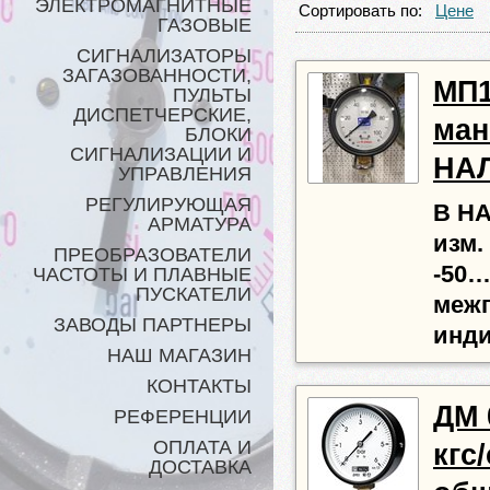
ЭЛЕКТРОМАГНИТНЫЕ
Сортировать по:
Цене
ГАЗОВЫЕ
СИГНАЛИЗАТОРЫ
ЗАГАЗОВАННОСТИ,
МП1
ПУЛЬТЫ
ДИСПЕТЧЕРСКИЕ,
ман
БЛОКИ
СИГНАЛИЗАЦИИ И
НА
УПРАВЛЕНИЯ
РЕГУЛИРУЮЩАЯ
В НАЛ
АРМАТУРА
изм.
ПРЕОБРАЗОВАТЕЛИ
-50…
ЧАСТОТЫ И ПЛАВНЫЕ
ПУСКАТЕЛИ
межп
ЗАВОДЫ ПАРТНЕРЫ
инди
НАШ МАГАЗИН
КОНТАКТЫ
ДМ 0
РЕФЕРЕНЦИИ
ОПЛАТА И
кгс
ДОСТАВКА