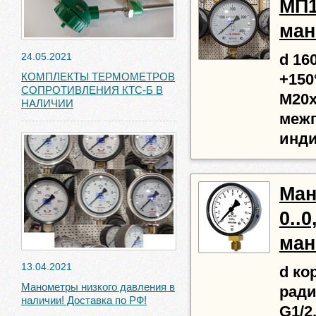
МП16
ман
24.05.2021
d 160
КОМПЛЕКТЫ ТЕРМОМЕТРОВ
+150
СОПРОТИВЛЕНИЯ КТС-Б В
М20х
НАЛИЧИИ
межп
инди
Ман
0..0
ман
13.04.2021
d ко
Манометры низкого давления в
ради
наличии! Доставка по РФ!
G1/2,