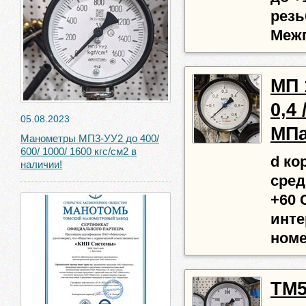
резь
Межп
МП 1
0,4 
05.08.2023
МПа
Манометры МП3-УУ2 до 400/
600/ 1000/ 1600 кгс/см2 в
d кор
наличии!
сред
+60 
инте
номе
ТМ51