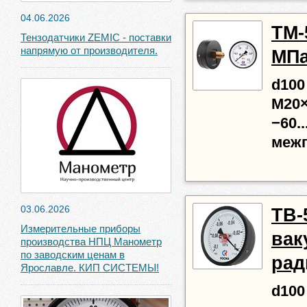
04.06.2026
ТМ-5
Тензодатчики ZEMIC - поставки
напрямую от производителя.
МПа
d100
М20×
−60..
межп
03.06.2026
ТВ-
Измерительные приборы
вак
производства НПЦ Манометр
по заводским ценам в
рад
Ярославле. КИП СИСТЕМЫ!
d100