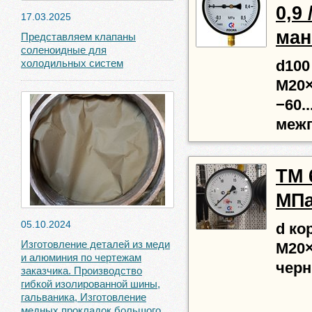
0,9 
17.03.2025
ман
Представляем клапаны
соленоидные для
холодильных систем
d100
М20×
−60..
межп
ТМ 6
МПа
05.10.2024
d ко
Изготовление деталей из меди
М20×
и алюминия по чертежам
черн
заказчика. Производство
гибкой изолированной шины,
гальваника, Изготовление
медных прокладок большого