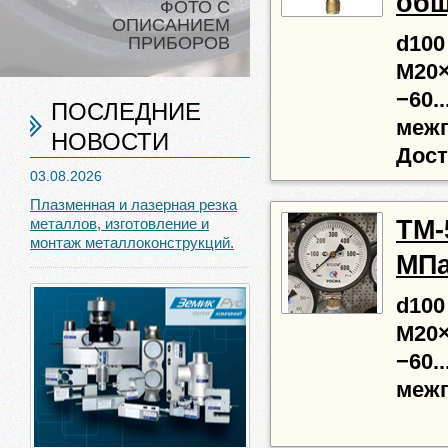
общ
ФОТО С
ОПИСАНИЕМ
d100
ПРИБОРОВ
М20×
−60.
ПОСЛЕДНИЕ
межп
НОВОСТИ
Дост
03.08.2026
Плазменная и лазерная резка
ТМ-5
металлов, изготовление и
монтаж металлоконструкций.
МПа
d100
М20×
−60..
межп