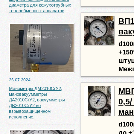
диаметра для кожухотрубных
теплообменных аппаратов
ВП1
вак
d100м
+150
штуц
Межп
26.07.2024
Манометры ДМ2010СгУ2,
МВП1
мановакуумметры
0,5/
ДА2010СгУ2, вакуумметры
ДВ2010СгУ2 во
ман
взрывозащищенном
исполнение.
d100м
до +