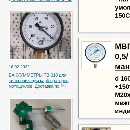
умол
150С
МВП1
0,5/
ман
16.02.2022
ВАКУУММЕТРЫ ТВ-310 для
d 160
синхронизации карбюраторов
+150
мотоциклов. Доставка по РФ!
М20х
межп
инди