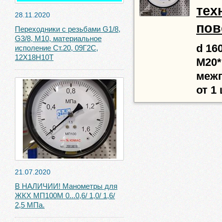
тех
28.11.2020
пов
Переходники с резьбами G1/8,
G3/8, М10, материальное
d 16
исполение Ст.20, 09Г2С,
12Х18Н10Т
М20*1
межп
от 1 
21.07.2020
В НАЛИЧИИ! Манометры для
ЖКХ МП100М 0...0,6/ 1,0/ 1,6/
2,5 МПа.