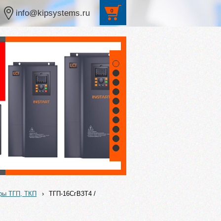
0
info@kipsystems.ru
1
2
3
4
5
6
7
8
9
10
ры ТГП, ТКП
›
ТГП-16СгВ3Т4 /