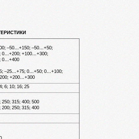
ТЕРИСТИКИ
0; –50…+150; –50…+50;
 0…+200; +100…+300;
; 0…+400
; –25…+75; 0…+50; 0…+100;
200; +200…+300
 4; 6; 10; 16; 25
; 250; 315; 400; 500
; 200; 250; 315; 400
0