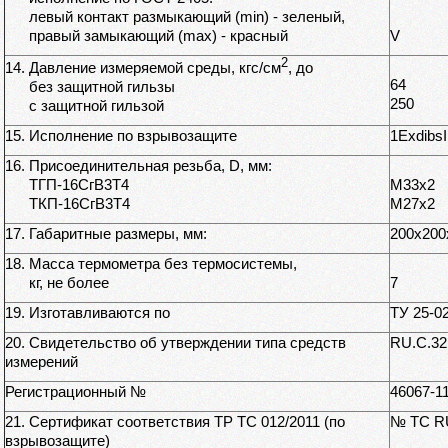
левый контакт размыкающий (min) - зеленый,
правый замыкающий (max) - красный
V
2
14. Давление измеряемой среды, кгс/см
, до
64
без защитной гильзы
250
с защитной гильзой
15. Исполнение по взрывозащите
1Exdibs
16. Присоединительная резьба, D, мм:
ТГП-16СгВ3Т4
М33х2
ТКП-16СгВ3Т4
М27х2
17. Габаритные размеры, мм:
200х200
18. Масса термометра без термосистемы,
кг, не более
7
19. Изготавливаются по
ТУ 25-0
20. Свидетельство об утверждении типа средств
RU.C.32
измерений
Регистрационный №
46067-1
21. Сертификат соответствия ТР ТС 012/2011 (по
№ ТС R
взрывозащите)