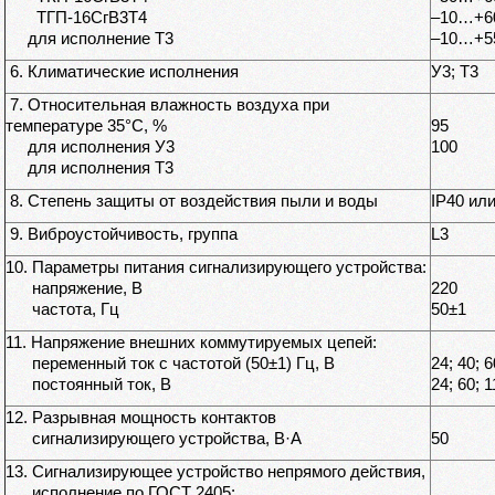
ТГП-16СгВ3Т4
–10…+6
для исполнение Т3
–10…+5
6. Климатические исполнения
У3; Т3
7. Относительная влажность воздуха при
температуре 35°С, %
95
для исполнения У3
100
для исполнения Т3
8. Степень защиты от воздействия пыли и воды
IP40 или
9. Виброустойчивость, группа
L3
10. Параметры питания сигнализирующего устройства:
напряжение, В
220
частота, Гц
50±1
11. Напряжение внешних коммутируемых цепей:
переменный ток с частотой (50±1) Гц, В
24; 40; 6
постоянный ток, В
24; 60; 1
12. Разрывная мощность контактов
сигнализирующего устройства, В·А
50
13. Сигнализирующее устройство непрямого действия,
исполнение по ГОСТ 2405: