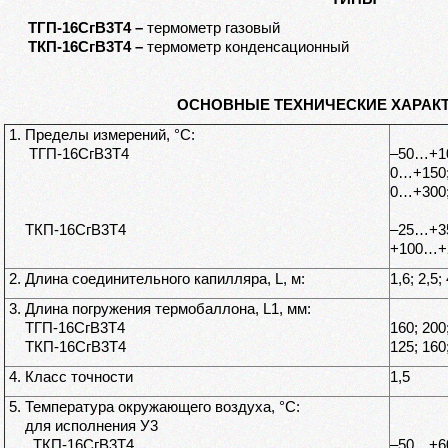
ТГП-16СгВ3Т4 –
термометр газовый
ТКП-16СгВ3Т4 –
термометр конденсационный
ОСНОВНЫЕ ТЕХНИЧЕСКИЕ ХАРАК
1. Пределы измерений, °С:
ТГП-16СгВ3Т4
–50…+10
0…+150;
0…+300
ТКП-16СгВ3Т4
–25…+35
+100…+
2. Длина соединительного капилляра, L, м:
1,6; 2,5;
3. Длина погружения термобаллона, L
1
, мм:
ТГП-16СгВ3Т4
160; 200
ТКП-16СгВ3Т4
125; 160
4. Класс точности
1,5
5. Температура окружающего воздуха, °С:
для исполнения У3
ТКП-16СгВ3Т4
–50…+6