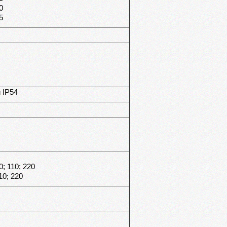
0
5
 IP54
0; 110; 220
10; 220