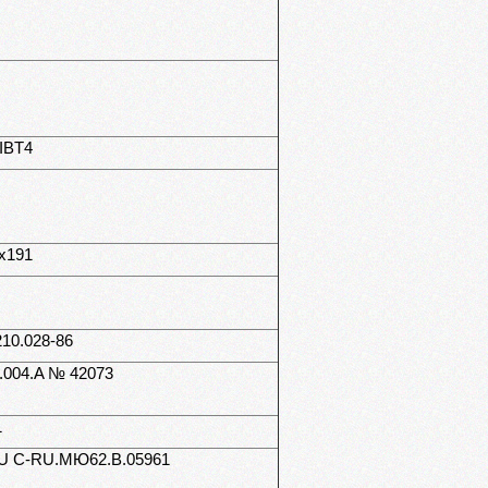
IIBT4
х191
210.028-86
.004.A № 42073
1
U C-RU.МЮ62.В.05961