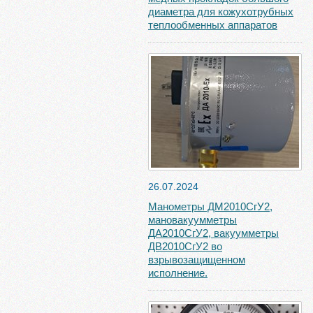
диаметра для кожухотрубных
теплообменных аппаратов
26.07.2024
Манометры ДМ2010СгУ2,
мановакуумметры
ДА2010СгУ2, вакуумметры
ДВ2010СгУ2 во
взрывозащищенном
исполнение.