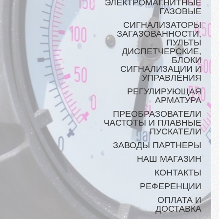
ЭЛЕКТРОМАГНИТНЫЕ
ГАЗОВЫЕ
СИГНАЛИЗАТОРЫ
ЗАГАЗОВАННОСТИ,
ПУЛЬТЫ
ДИСПЕТЧЕРСКИЕ,
БЛОКИ
СИГНАЛИЗАЦИИ И
УПРАВЛЕНИЯ
РЕГУЛИРУЮЩАЯ
АРМАТУРА
ПРЕОБРАЗОВАТЕЛИ
ЧАСТОТЫ И ПЛАВНЫЕ
ПУСКАТЕЛИ
ЗАВОДЫ ПАРТНЕРЫ
НАШ МАГАЗИН
КОНТАКТЫ
РЕФЕРЕНЦИИ
ОПЛАТА И
ДОСТАВКА