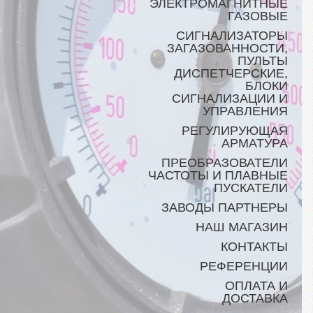
ЭЛЕКТРОМАГНИТНЫЕ
ГАЗОВЫЕ
СИГНАЛИЗАТОРЫ
ЗАГАЗОВАННОСТИ,
ПУЛЬТЫ
ДИСПЕТЧЕРСКИЕ,
БЛОКИ
СИГНАЛИЗАЦИИ И
УПРАВЛЕНИЯ
РЕГУЛИРУЮЩАЯ
АРМАТУРА
ПРЕОБРАЗОВАТЕЛИ
ЧАСТОТЫ И ПЛАВНЫЕ
ПУСКАТЕЛИ
ЗАВОДЫ ПАРТНЕРЫ
НАШ МАГАЗИН
КОНТАКТЫ
РЕФЕРЕНЦИИ
ОПЛАТА И
ДОСТАВКА