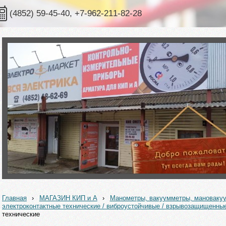
(4852) 59-45-40, +7-962-211-82-28
Главная
›
МАГАЗИН КИП и А
›
Манометры, вакуумметры, мановак
электроконтактные технические / виброустойчивые / взрывозащищенны
технические