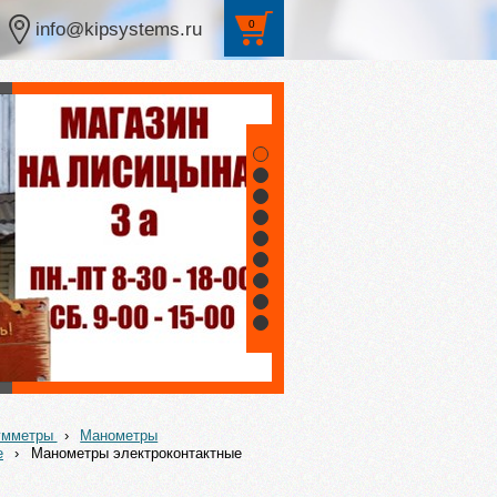
0
info@kipsystems.ru
1
2
3
4
5
6
7
8
9
уумметры
›
Манометры
е
›
Манометры электроконтактные