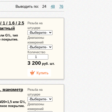
Выводить по:
24
48
76
 1 / 1.6 / 2,5
Резьба на
тактный
штуцере
или G½, тип
Диапазоны
е покрытие.
измерений
Количество
3 200
руб.
шт.
Купить
Па, манометр
Резьба на
штуцере
 М20×1,5 или G½,
Диапазоны
ряное покрытие.
измерений