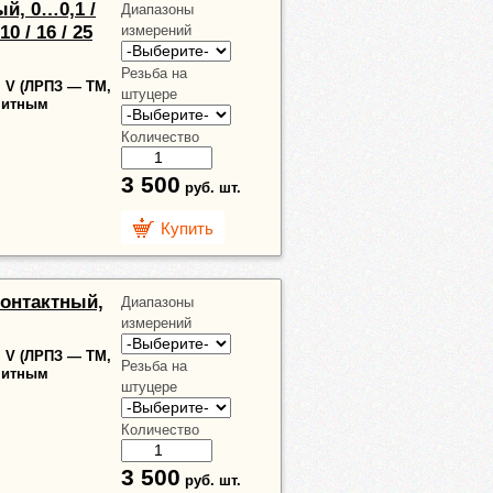
й, 0…0,1 /
Диапазоны
 10 / 16 / 25
измерений
Резьба на
п. V (ЛРПЗ — ТМ,
штуцере
гнитным
Количество
3 500
руб.
шт.
Купить
контактный,
Диапазоны
измерений
п. V (ЛРПЗ — ТМ,
Резьба на
гнитным
штуцере
Количество
3 500
руб.
шт.