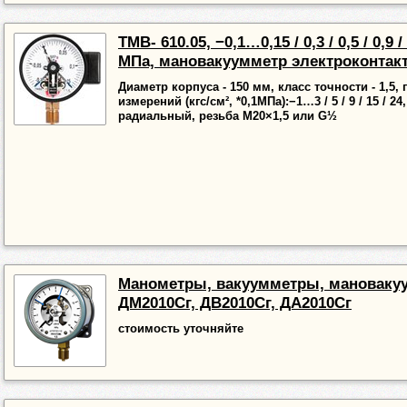
ТМВ- 610.05, −0,1…0,15 / 0,3 / 0,5 / 0,9 / 
МПа, мановакуумметр электроконтак
Диаметр корпуса - 150 мм, класс точности - 1,5,
измерений (кгс/см², *0,1МПа):−1…3 / 5 / 9 / 15 / 2
радиальный, резьба М20×1,5 или G½
Манометры, вакуумметры, мановак
ДМ2010Сг, ДВ2010Сг, ДА2010Сг
стоимость уточняйте