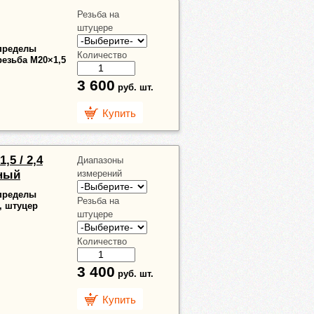
Резьба на
штуцере
 пределы
Количество
резьба М20×1,5
3 600
руб.
шт.
Купить
1,5 / 2,4
Диапазоны
кный
измерений
 пределы
Резьба на
4, штуцер
штуцере
Количество
3 400
руб.
шт.
Купить