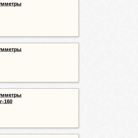
уумметры
уумметры
уумметры
г-160