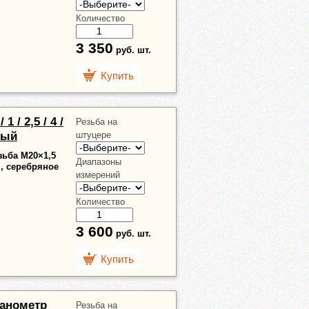
Количество
3 350
руб.
шт.
Купить
 1 / 2,5 / 4 /
Резьба на
ный
штуцере
зьба М20×1,5
Диапазоны
м, серебряное
измерений
Количество
3 600
руб.
шт.
Купить
 манометр
Резьба на