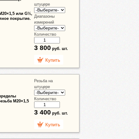
штуцере
 М20×1,5 или G½,
Диапазоны
ряное покрытие.
измерений
Количество
3 800
руб.
шт.
Купить
Резьба на
штуцере
 пределы
Количество
 резьба М20×1,5
3 400
руб.
шт.
Купить