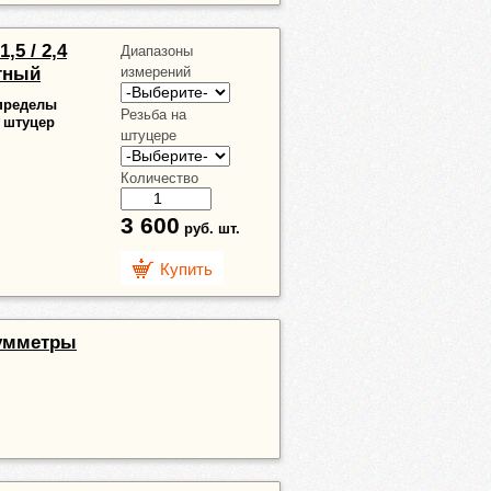
1,5 / 2,4
Диапазоны
тный
измерений
 пределы
Резьба на
4, штуцер
штуцере
Количество
3 600
руб.
шт.
Купить
уумметры