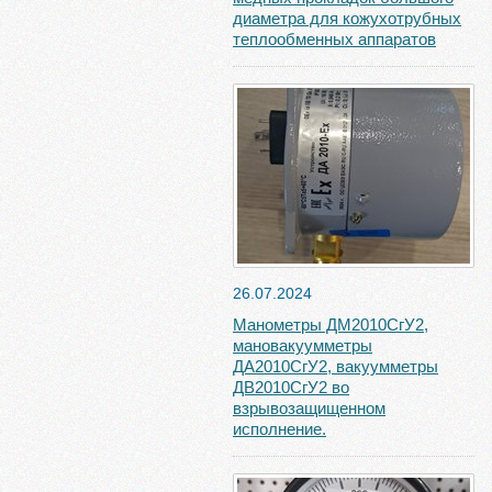
диаметра для кожухотрубных
теплообменных аппаратов
26.07.2024
Манометры ДМ2010СгУ2,
мановакуумметры
ДА2010СгУ2, вакуумметры
ДВ2010СгУ2 во
взрывозащищенном
исполнение.