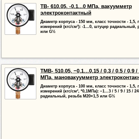
ТВ- 610.05, -0.1...0 МПа, вакуумметр
электроконтактный
Диаметр корпуса - 150 мм, класс точности - 1,5,
измерений (кгс/см²): -1…0, штуцер радиальный, 
или G½
ТМВ- 510.05, −0,1…0,15 / 0,3 / 0,5 / 0,9 / 
МПа, мановакуумметр электроконта
Диаметр корпуса - 100 мм, класс точности - 1,5,
измерений (кгс/см², *0,1МПа): −1…3 / 5 / 9 / 15 / 2
радиальный, резьба М20×1,5 или G½