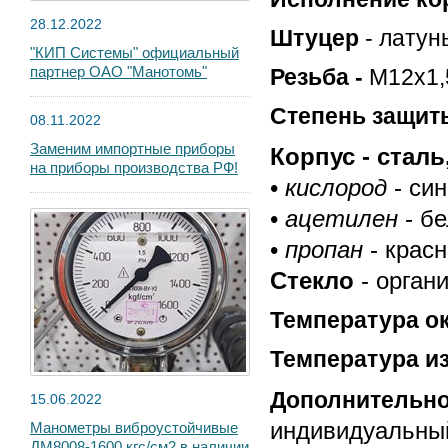
28.12.2022
Штуцер
- латунь
"КИП Системы" официальный
партнер ОАО "Манотомь"
Резьба -
М12х1,
Степень защит
08.11.2022
Заменим импортные приборы
Корпус - сталь
на приборы производства РФ!
•
кислород
- син
•
ацетилен
- бе
•
пропан
- красн
Стекло
- орган
Температура 
Температура и
Дополнительн
15.06.2022
индивидуальный
Манометры виброустойчивые
ДМ8008-1600 кгс/см2 в наличии