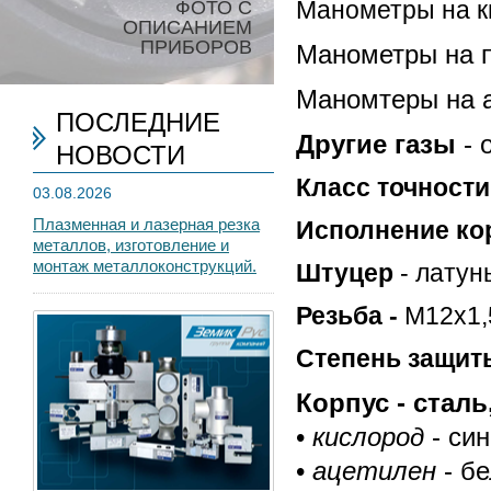
ФОТО С
Манометры на к
ОПИСАНИЕМ
ПРИБОРОВ
Манометры на пр
Маномтеры на ац
ПОСЛЕДНИЕ
Другие газы
- о
НОВОСТИ
Класс точност
03.08.2026
Плазменная и лазерная резка
Исполнение ко
металлов, изготовление и
монтаж металлоконструкций.
Штуцер
- латунь
Резьба -
М12х1,
Степень защит
Корпус - сталь
•
кислород
- син
•
ацетилен
- бе