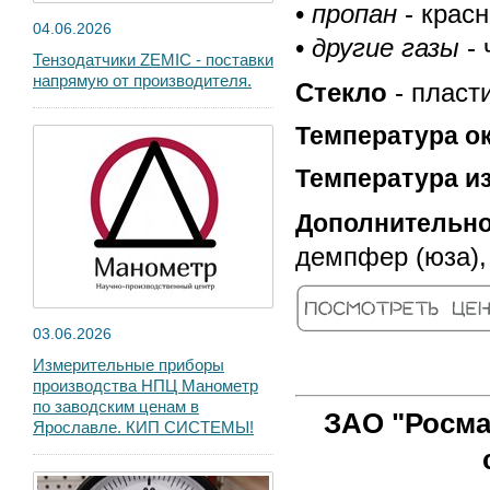
•
пропан
- красн
04.06.2026
•
другие газы
- 
Тензодатчики ZEMIC - поставки
напрямую от производителя.
Стекло
- пласт
Температура 
Температура и
Дополнительн
демпфер (юза),
03.06.2026
Измерительные приборы
производства НПЦ Манометр
по заводским ценам в
ЗАО "Росма
Ярославле. КИП СИСТЕМЫ!