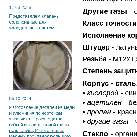
17.03.2025
Другие газы
- о
Представляем клапаны
соленоидные для
Класс точност
холодильных систем
Исполнение ко
Штуцер
- латунь
Резьба -
М12х1,
Степень защит
Корпус - сталь
•
кислород
- син
05.10.2024
•
ацетилен
- бе
Изготовление деталей из меди
•
пропан
- красн
и алюминия по чертежам
заказчика. Производство
•
другие газы
- 
гибкой изолированной шины,
гальваника, Изготовление
Стекло
- орган
медных прокладок большого