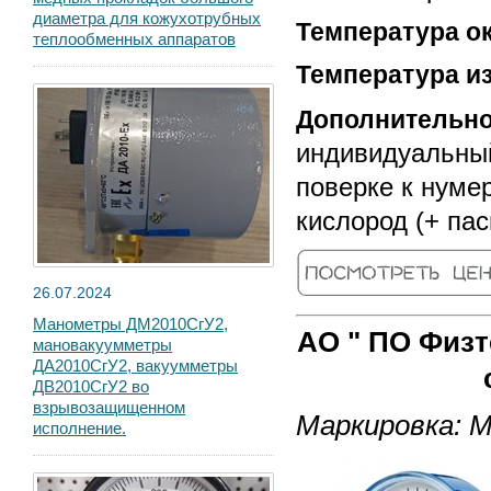
диаметра для кожухотрубных
Температура 
теплообменных аппаратов
Температура и
Дополнительн
индивидуальный
поверке к нуме
кислород (+ па
26.07.2024
Манометры ДМ2010СгУ2,
АО " ПО Физт
мановакуумметры
ДА2010СгУ2, вакуумметры
ДВ2010СгУ2 во
взрывозащищенном
Маркировка: 
исполнение.