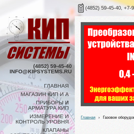
(4852) 59-45-40, +7-
(4852) 59-45-40
INFO@KIPSYSTEMS.RU
ГЛАВНАЯ
МАГАЗИН КИП И А
ПРИБОРЫ И
АРМАТУРА КИП
ИЗМЕРЕНИЕ И
Главная
›
Газовое оборудо
КОНТРОЛЬ УРОВНЯ
КЛАПАНЫ