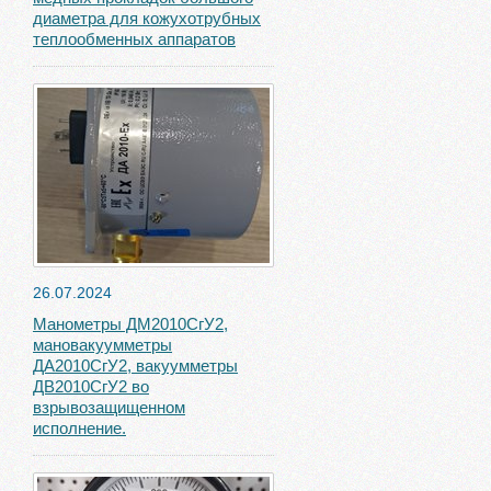
диаметра для кожухотрубных
теплообменных аппаратов
26.07.2024
Манометры ДМ2010СгУ2,
мановакуумметры
ДА2010СгУ2, вакуумметры
ДВ2010СгУ2 во
взрывозащищенном
исполнение.