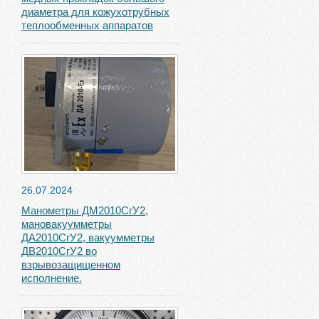
диаметра для кожухотрубных
теплообменных аппаратов
26.07.2024
Манометры ДМ2010СгУ2,
мановакуумметры
ДА2010СгУ2, вакуумметры
ДВ2010СгУ2 во
взрывозащищенном
исполнение.