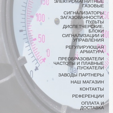
ЭЛЕКТРОМАГНИТНЫЕ
ГАЗОВЫЕ
СИГНАЛИЗАТОРЫ
ЗАГАЗОВАННОСТИ,
ПУЛЬТЫ
ДИСПЕТЧЕРСКИЕ,
БЛОКИ
СИГНАЛИЗАЦИИ И
УПРАВЛЕНИЯ
РЕГУЛИРУЮЩАЯ
АРМАТУРА
ПРЕОБРАЗОВАТЕЛИ
ЧАСТОТЫ И ПЛАВНЫЕ
ПУСКАТЕЛИ
ЗАВОДЫ ПАРТНЕРЫ
НАШ МАГАЗИН
КОНТАКТЫ
РЕФЕРЕНЦИИ
ОПЛАТА И
ДОСТАВКА