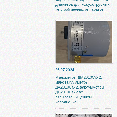
диаметра для кожухотрубных
теплообменных аппаратов
26.07.2024
Манометры ДМ2010СгУ2,
мановакуумметры
ДА2010СгУ2, вакуумметры
ДВ2010СгУ2 во
взрывозащищенном
исполнение.