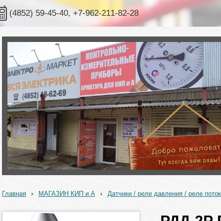
(4852) 59-45-40, +7-962-211-82-28
Главная
›
МАГАЗИН КИП и А
›
Датчики / реле давления / реле пото
РДД-2Р