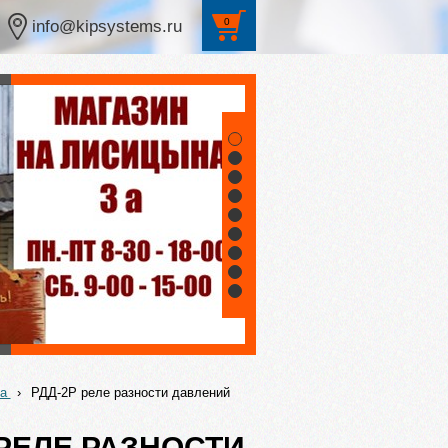
0
info@kipsystems.ru
1
2
3
4
5
6
7
8
9
ка
›
РДД-2Р реле разности давлений
 РЕЛЕ РАЗНОСТИ