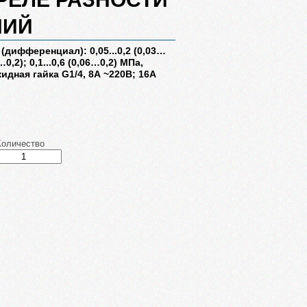
НИЙ
дифференциал): 0,05...0,2 (0,03…
6…0,2); 0,1...0,6 (0,06…0,2) МПа,
идная гайка G1/4, 8А ~220В; 16А
Количество