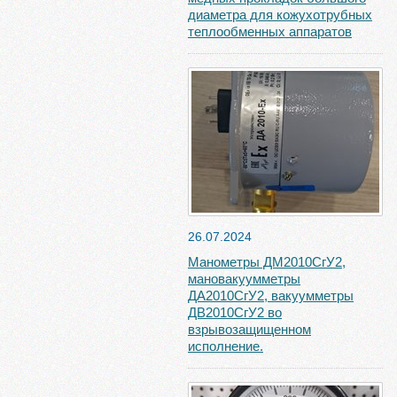
диаметра для кожухотрубных
теплообменных аппаратов
26.07.2024
Манометры ДМ2010СгУ2,
мановакуумметры
ДА2010СгУ2, вакуумметры
ДВ2010СгУ2 во
взрывозащищенном
исполнение.