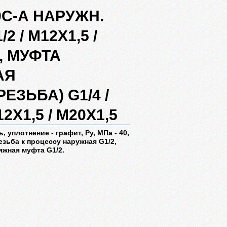
0С-А НАРУЖН.
1/2 / М12Х1,5 /
, МУФТА
АЯ
РЕЗЬБА) G1/4 /
12Х1,5 / М20Х1,5
, уплотнение - графит, Ру, МПа - 40,
резьба к процессу наружная G1/2,
яжная муфта G1/2.