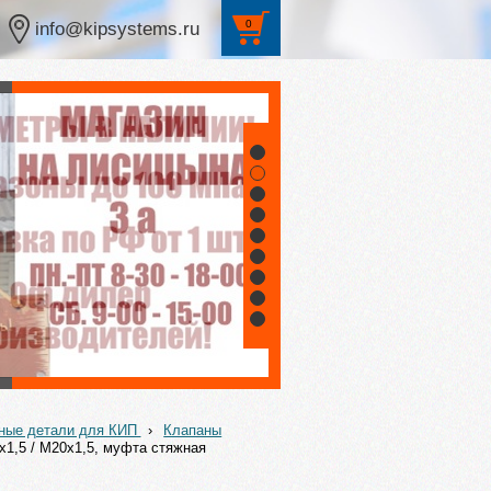
0
info@kipsystems.ru
1
2
3
4
5
6
7
8
9
жные детали для КИП
›
Клапаны
х1,5 / М20х1,5, муфта стяжная