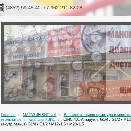
(4852) 59-45-40, +7-962-211-82-28
Главная
›
МАГАЗИН КИП и А
›
Вспомогательная арматура и монта
игольчатые
›
Клапаны КЗИС
›
КЗИС-40с-А наружн. G1/4 / G1/2 / М12
(внутр.резьба) G1/4 / G1/2 / М12х1,5 / М20х1,5