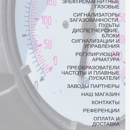
ЭЛЕКТРОМАГНИТНЫЕ
ГАЗОВЫЕ
СИГНАЛИЗАТОРЫ
ЗАГАЗОВАННОСТИ,
ПУЛЬТЫ
ДИСПЕТЧЕРСКИЕ,
БЛОКИ
СИГНАЛИЗАЦИИ И
УПРАВЛЕНИЯ
РЕГУЛИРУЮЩАЯ
АРМАТУРА
ПРЕОБРАЗОВАТЕЛИ
ЧАСТОТЫ И ПЛАВНЫЕ
ПУСКАТЕЛИ
ЗАВОДЫ ПАРТНЕРЫ
НАШ МАГАЗИН
КОНТАКТЫ
РЕФЕРЕНЦИИ
ОПЛАТА И
ДОСТАВКА