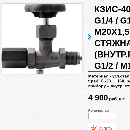
КЗИС-4
G1/4 / G
М20Х1,5
СТЯЖН
(ВНУТР.
G1/2 / М
Материал - угл.сталь
t раб. С -20…+160, 
прибору – внутр. ст
4 900
руб.
шт.
Количество
Купить