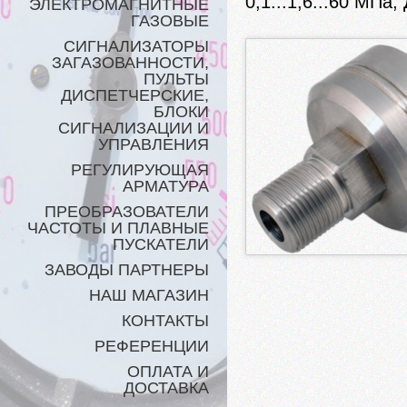
0,1...1,6...60 МП
ЭЛЕКТРОМАГНИТНЫЕ
ГАЗОВЫЕ
СИГНАЛИЗАТОРЫ
ЗАГАЗОВАННОСТИ,
ПУЛЬТЫ
ДИСПЕТЧЕРСКИЕ,
БЛОКИ
СИГНАЛИЗАЦИИ И
УПРАВЛЕНИЯ
РЕГУЛИРУЮЩАЯ
АРМАТУРА
ПРЕОБРАЗОВАТЕЛИ
ЧАСТОТЫ И ПЛАВНЫЕ
ПУСКАТЕЛИ
ЗАВОДЫ ПАРТНЕРЫ
НАШ МАГАЗИН
КОНТАКТЫ
РЕФЕРЕНЦИИ
ОПЛАТА И
ДОСТАВКА