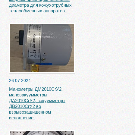
диаметра для кожухотрубных
теплообменных аппаратов
26.07.2024
Манометры ДМ2010СгУ2,
мановакуумметры
ДА2010СгУ2, вакуумметры
ДВ2010СгУ2 во
взрывозащищенном
исполнение.