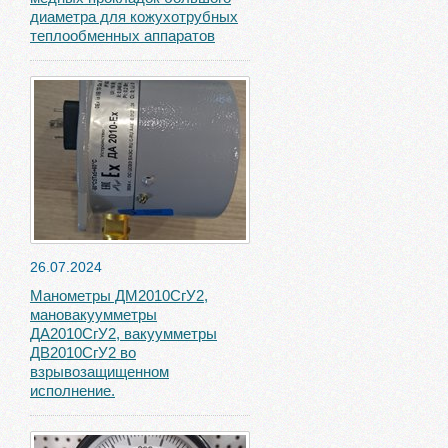
диаметра для кожухотрубных
теплообменных аппаратов
26.07.2024
Манометры ДМ2010СгУ2,
мановакуумметры
ДА2010СгУ2, вакуумметры
ДВ2010СгУ2 во
взрывозащищенном
исполнение.