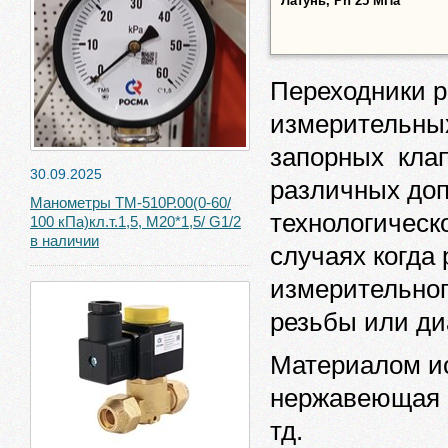
Латунь, Pn 25 МПа
Переходники р
измерительных
запорных клап
30.09.2025
различных до
Манометры ТМ-510Р.00(0-60/
технологическ
100 кПа)кл.т.1,5, М20*1,5/ G1/2
в наличии
случаях когда
измерительног
резьбы или ди
Материалом и
нержавеющая ст
тд.