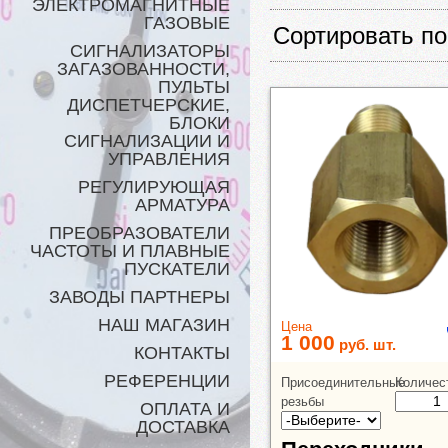
ЭЛЕКТРОМАГНИТНЫЕ
ГАЗОВЫЕ
Сортировать по
СИГНАЛИЗАТОРЫ
ЗАГАЗОВАННОСТИ,
ПУЛЬТЫ
ДИСПЕТЧЕРСКИЕ,
БЛОКИ
СИГНАЛИЗАЦИИ И
УПРАВЛЕНИЯ
РЕГУЛИРУЮЩАЯ
АРМАТУРА
ПРЕОБРАЗОВАТЕЛИ
ЧАСТОТЫ И ПЛАВНЫЕ
ПУСКАТЕЛИ
ЗАВОДЫ ПАРТНЕРЫ
НАШ МАГАЗИН
Цена
1 000
руб.
шт.
КОНТАКТЫ
РЕФЕРЕНЦИИ
Присоединительные
Количес
резьбы
ОПЛАТА И
ДОСТАВКА