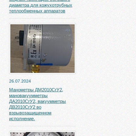
диаметра для кожухотрубных
теплообменных аппаратов
26.07.2024
Манометры ДМ2010СгУ2,
мановакуумметры
ДА2010СгУ2, вакуумметры
ДВ2010СгУ2 во
взрывозащищенном
исполнение.