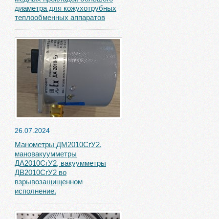
диаметра для кожухотрубных
теплообменных аппаратов
26.07.2024
Манометры ДМ2010СгУ2,
мановакуумметры
ДА2010СгУ2, вакуумметры
ДВ2010СгУ2 во
взрывозащищенном
исполнение.