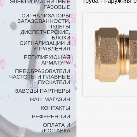
труба - наружняя р
ЭЛЕКТРОМАГНИТНЫЕ
ГАЗОВЫЕ
СИГНАЛИЗАТОРЫ
ЗАГАЗОВАННОСТИ,
ПУЛЬТЫ
ДИСПЕТЧЕРСКИЕ,
БЛОКИ
СИГНАЛИЗАЦИИ И
УПРАВЛЕНИЯ
РЕГУЛИРУЮЩАЯ
АРМАТУРА
ПРЕОБРАЗОВАТЕЛИ
ЧАСТОТЫ И ПЛАВНЫЕ
ПУСКАТЕЛИ
ЗАВОДЫ ПАРТНЕРЫ
НАШ МАГАЗИН
КОНТАКТЫ
РЕФЕРЕНЦИИ
ОПЛАТА И
ДОСТАВКА