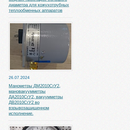
диаметра для кожухотрубных
теплообменных аппаратов
26.07.2024
Манометры ДМ2010СгУ2,
мановакуумметры
ДА2010СгУ2, вакуумметры
ДВ2010СгУ2 во
взрывозащищенном
исполнение.