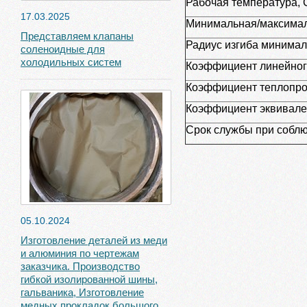
Рабочая температура, 
17.03.2025
Минимальная/максимал
Представляем клапаны
Радиус изгиба минима
соленоидные для
холодильных систем
Коэффициент линейног
Коэффициент теплопро
Коэффициент эквивале
Срок службы при соблю
05.10.2024
Изготовление деталей из меди
и алюминия по чертежам
заказчика. Производство
гибкой изолированной шины,
гальваника, Изготовление
медных прокладок большого