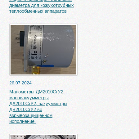
диаметра для кожухотрубных
теплообменных аппаратов
26.07.2024
Манометры ДМ2010СгУ2,
мановакуумметры
ДА2010СгУ2, вакуумметры
ДВ2010СгУ2 во
взрывозащищенном
исполнение.