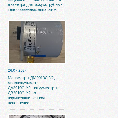
диаметра для кожухотрубных
теплообменных аппаратов
26.07.2024
Манометры ДМ2010СгУ2,
мановакуумметры
ДА2010СгУ2, вакуумметры
ДВ2010СгУ2 во
взрывозащищенном
исполнение.