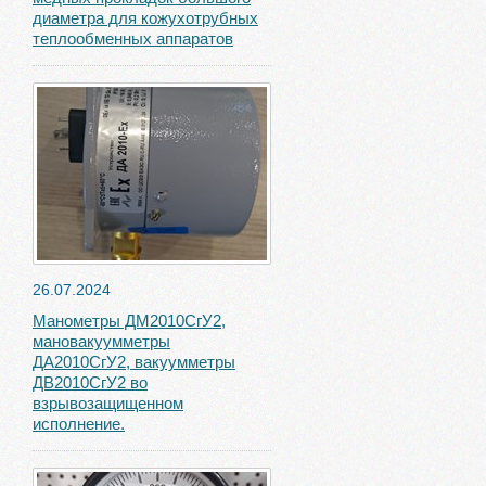
диаметра для кожухотрубных
теплообменных аппаратов
26.07.2024
Манометры ДМ2010СгУ2,
мановакуумметры
ДА2010СгУ2, вакуумметры
ДВ2010СгУ2 во
взрывозащищенном
исполнение.