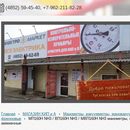
(4852) 59-45-40, +7-962-211-82-28
Главная
›
МАГАЗИН КИП и А
›
Манометры, вакуумметры, мановак
фреоновые
›
МП160Н NH3 / ВП160Н NH3 / МВП160Н NH3 манометры, 
аммиачные