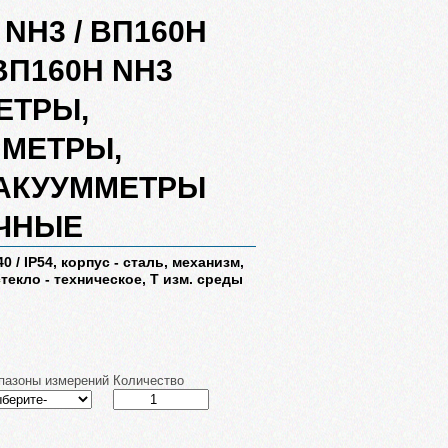
NH3 / ВП160Н
ВП160Н NH3
ЕТРЫ,
МЕТРЫ,
АКУУММЕТРЫ
ЧНЫЕ
P40 / IP54, корпус - сталь, механизм,
стекло - техническое, Т изм. среды
пазоны измерений
Количество