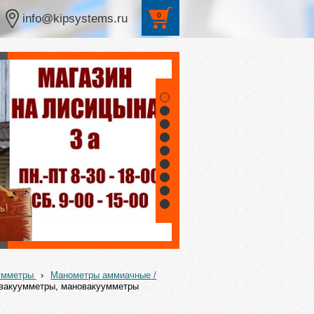
0
info@kipsystems.ru
1
2
3
4
5
6
7
8
9
уумметры
›
Манометры аммиачные /
вакуумметры, мановакуумметры