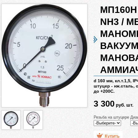
МП160Н 
NH3 / М
МАНОМ
ВАКУУМ
МАНОВ
АММИА
d 160 мм, кл.т.1,5, I
штуцер - нж.сталь, 
до +200С.
3 300
руб.
шт.
Резьба на штуцере
Диа
Купить