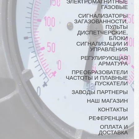
ЭЛЕКТРОМАГНИТНЫЕ
ГАЗОВЫЕ
СИГНАЛИЗАТОРЫ
ЗАГАЗОВАННОСТИ,
ПУЛЬТЫ
ДИСПЕТЧЕРСКИЕ,
БЛОКИ
СИГНАЛИЗАЦИИ И
УПРАВЛЕНИЯ
РЕГУЛИРУЮЩАЯ
АРМАТУРА
ПРЕОБРАЗОВАТЕЛИ
ЧАСТОТЫ И ПЛАВНЫЕ
ПУСКАТЕЛИ
ЗАВОДЫ ПАРТНЕРЫ
НАШ МАГАЗИН
КОНТАКТЫ
РЕФЕРЕНЦИИ
ОПЛАТА И
ДОСТАВКА