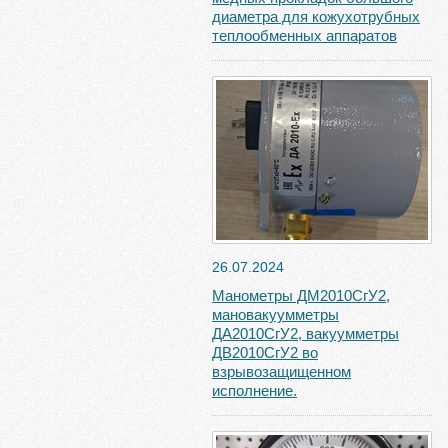
диаметра для кожухотрубных
теплообменных аппаратов
26.07.2024
Манометры ДМ2010СгУ2,
мановакуумметры
ДА2010СгУ2, вакуумметры
ДВ2010СгУ2 во
взрывозащищенном
исполнение.