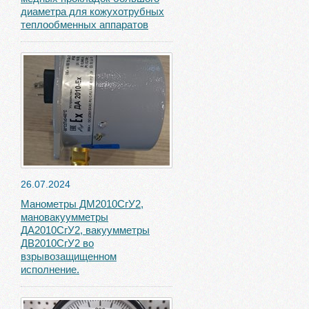
диаметра для кожухотрубных
теплообменных аппаратов
26.07.2024
Манометры ДМ2010СгУ2,
мановакуумметры
ДА2010СгУ2, вакуумметры
ДВ2010СгУ2 во
взрывозащищенном
исполнение.