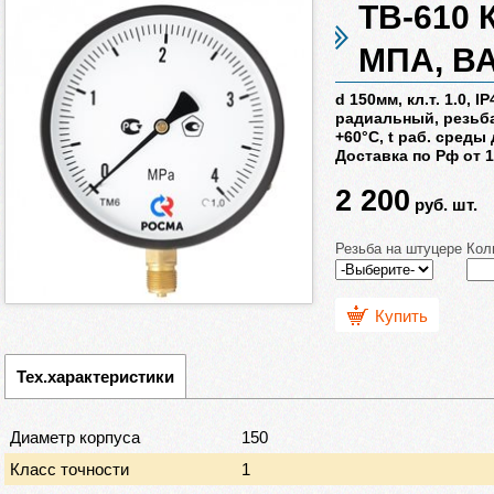
ТВ-610 КЛ
МПА, В
d 150мм, кл.т. 1.0, I
радиальный, резьба:
+60°C, t раб. среды
Доставка по Рф от 1
2 200
руб.
шт.
Резьба на штуцере
Кол
Купить
Тех.характеристики
Диаметр корпуса
150
Класс точности
1