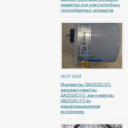
диаметра для кожухотрубных
теплообменных аппаратов
26.07.2024
Манометры ДМ2010СгУ2,
мановакуумметры
ДА2010СгУ2, вакуумметры
ДВ2010СгУ2 во
взрывозащищенном
исполнение.