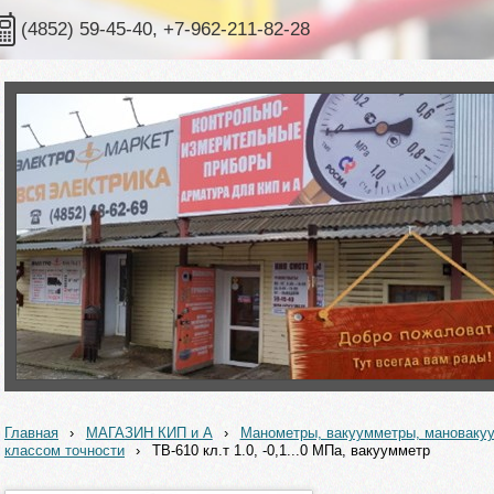
(4852) 59-45-40, +7-962-211-82-28
Главная
›
МАГАЗИН КИП и А
›
Манометры, вакуумметры, мановак
классом точности
›
ТВ-610 кл.т 1.0, -0,1...0 МПа, вакуумметр