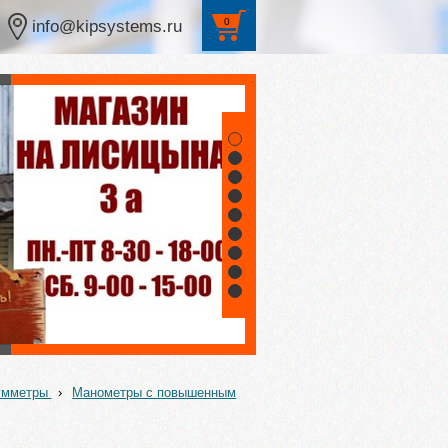
0
info@kipsystems.ru
1
2
3
4
5
6
7
8
9
уумметры
›
Манометры с повышенным