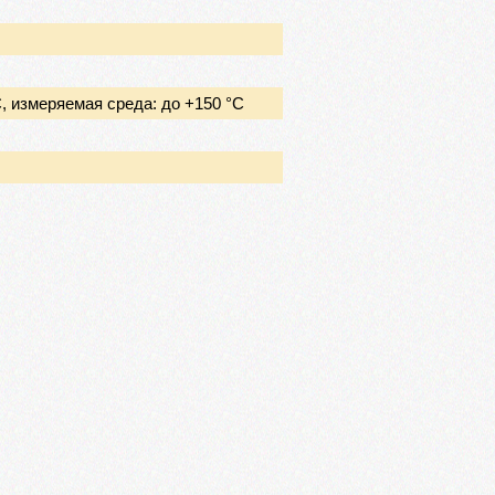
 измеряемая среда: до +150 °C