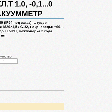
.Т 1.0, -0,1...0
АКУУММЕТР
P40 (IP54 под заказ), штуцер -
 М20×1,5 / G1/2, t окр. среды: −60…
 до +150°C, межповерка 2 года.
 шт.
ичество