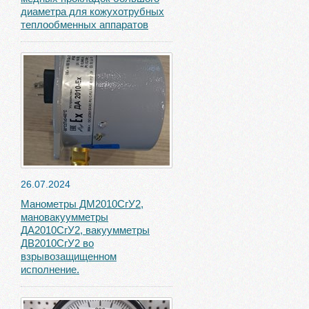
диаметра для кожухотрубных
теплообменных аппаратов
26.07.2024
Манометры ДМ2010СгУ2,
мановакуумметры
ДА2010СгУ2, вакуумметры
ДВ2010СгУ2 во
взрывозащищенном
исполнение.