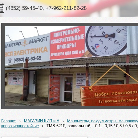
(4852) 59-45-40, +7-962-211-82-28
Главная
›
МАГАЗИН КИП и А
›
Манометры, вакуумметры, мановак
коррозионностойкие
›
ТМВ 621Р, радиальный, −0,1…0,15 / 0,3 / 0,5 / 0