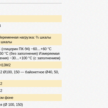
4
Переменная нагрузка: ⅔ шкалы
% шкалы
 (глицерин ПК-94) −60…+60 °C
60 °C (без заполнения) Измеряемая
ения) −30…+100 °C (с заполнением)
7Н13М2
Ø100, 150 — байонетное Ø40, 50,
М2
М2
ом фоне
 (Ø 100, 150)