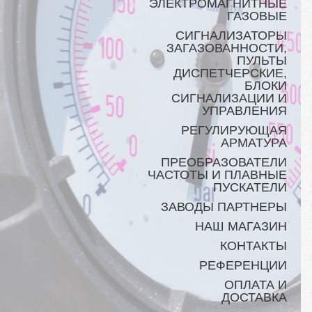
ЭЛЕКТРОМАГНИТНЫЕ
ГАЗОВЫЕ
СИГНАЛИЗАТОРЫ
ЗАГАЗОВАННОСТИ,
ПУЛЬТЫ
ДИСПЕТЧЕРСКИЕ,
БЛОКИ
СИГНАЛИЗАЦИИ И
УПРАВЛЕНИЯ
РЕГУЛИРУЮЩАЯ
АРМАТУРА
ПРЕОБРАЗОВАТЕЛИ
ЧАСТОТЫ И ПЛАВНЫЕ
ПУСКАТЕЛИ
ЗАВОДЫ ПАРТНЕРЫ
НАШ МАГАЗИН
КОНТАКТЫ
РЕФЕРЕНЦИИ
ОПЛАТА И
ДОСТАВКА