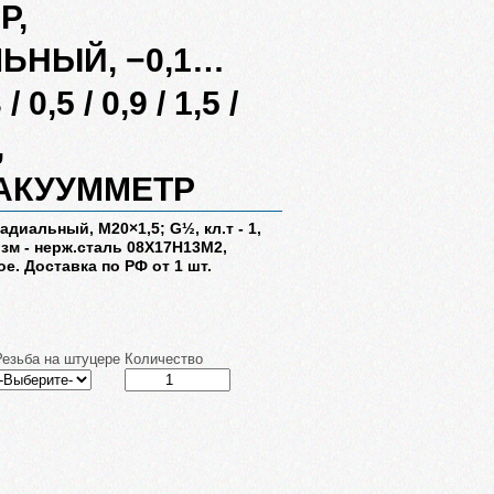
Р,
ЬНЫЙ, −0,1…
 / 0,5 / 0,9 / 1,5 /
,
АКУУММЕТР
адиальный, М20×1,5; G½, кл.т - 1,
изм - нерж.сталь 08Х17Н13М2,
ое. Доставка по РФ от 1 шт.
Резьба на штуцере
Количество