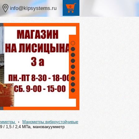
0
info@kipsystems.ru
1
2
3
4
5
6
7
8
9
уумметры
›
Манометры виброустойчивые
,9 / 1,5 / 2,4 МПа, мановакуумметр