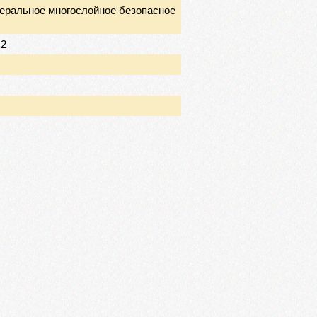
еральное многослойное безопасное
М2