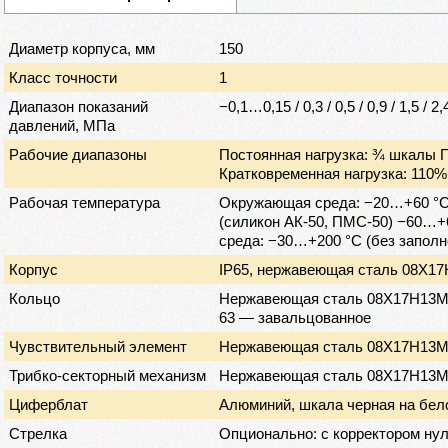
Диаметр корпуса, мм
150
Класс точности
1
Диапазон показаний
−0,1…0,15 / 0,3 / 0,5 / 0,9 / 1,5 / 2,
давлений, МПа
Рабочие диапазоны
Постоянная нагрузка: ¾ шкалы 
Кратковременная нагрузка: 110
Рабочая температура
Окружающая среда: −20…+60 °C
(силикон АК-50, ПМС-50) −60…+
среда: −30…+200 °C (без заполн
Корпус
IP65, нержавеющая сталь 08Х1
Кольцо
Нержавеющая сталь 08Х17Н13М2 
63 — завальцованное
Чувствительный элемент
Нержавеющая сталь 08Х17Н13
Трибко-секторный механизм
Нержавеющая сталь 08Х17Н13
Циферблат
Алюминий, шкала черная на бел
Стрелка
Опционально: с корректором нуля