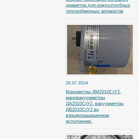
диаметра для кожухотрубных
теплообменных аппаратов
26.07.2024
Манометры ДМ2010СгУ2,
мановакуумметры
ДА2010СгУ2, вакуумметры
ДВ2010СгУ2 во
взрывозащищенном
исполнение.