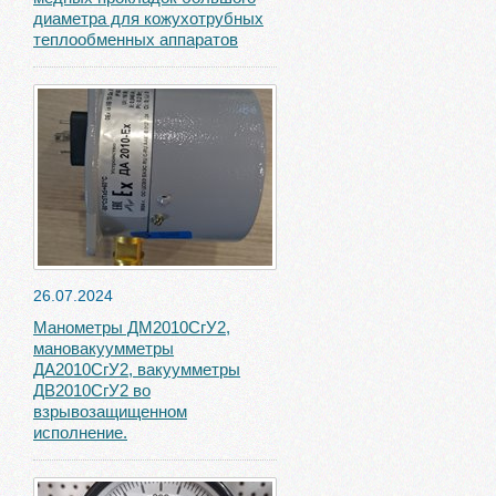
диаметра для кожухотрубных
теплообменных аппаратов
26.07.2024
Манометры ДМ2010СгУ2,
мановакуумметры
ДА2010СгУ2, вакуумметры
ДВ2010СгУ2 во
взрывозащищенном
исполнение.