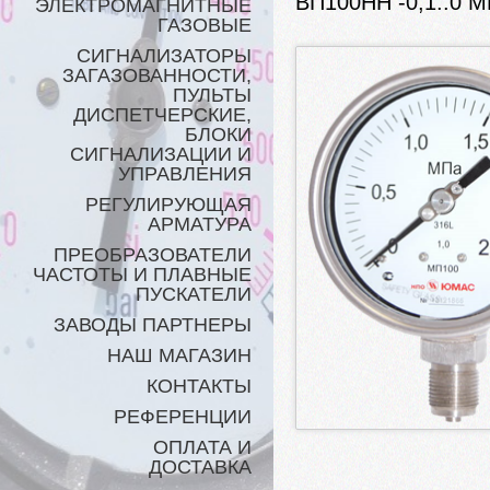
ВП100НН -0,1..0 М
ЭЛЕКТРОМАГНИТНЫЕ
ГАЗОВЫЕ
СИГНАЛИЗАТОРЫ
ЗАГАЗОВАННОСТИ,
ПУЛЬТЫ
ДИСПЕТЧЕРСКИЕ,
БЛОКИ
СИГНАЛИЗАЦИИ И
УПРАВЛЕНИЯ
РЕГУЛИРУЮЩАЯ
АРМАТУРА
ПРЕОБРАЗОВАТЕЛИ
ЧАСТОТЫ И ПЛАВНЫЕ
ПУСКАТЕЛИ
ЗАВОДЫ ПАРТНЕРЫ
НАШ МАГАЗИН
КОНТАКТЫ
РЕФЕРЕНЦИИ
ОПЛАТА И
ДОСТАВКА