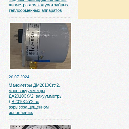
диаметра для кожухотрубных
теплообменных аппаратов
26.07.2024
Манометры ДМ2010СгУ2,
мановакуумметры
ДА2010СгУ2, вакуумметры
ДВ2010СгУ2 во
взрывозащищенном
исполнение.