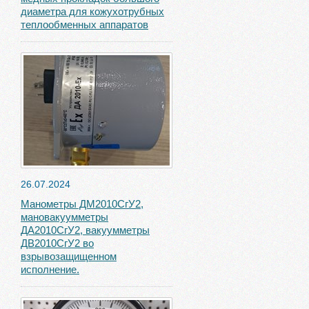
диаметра для кожухотрубных
теплообменных аппаратов
26.07.2024
Манометры ДМ2010СгУ2,
мановакуумметры
ДА2010СгУ2, вакуумметры
ДВ2010СгУ2 во
взрывозащищенном
исполнение.