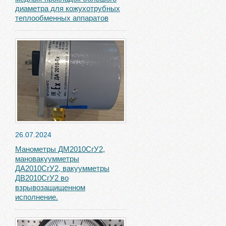
диаметра для кожухотрубных
теплообменных аппаратов
26.07.2024
Манометры ДМ2010СгУ2,
мановакуумметры
ДА2010СгУ2, вакуумметры
ДВ2010СгУ2 во
взрывозащищенном
исполнение.