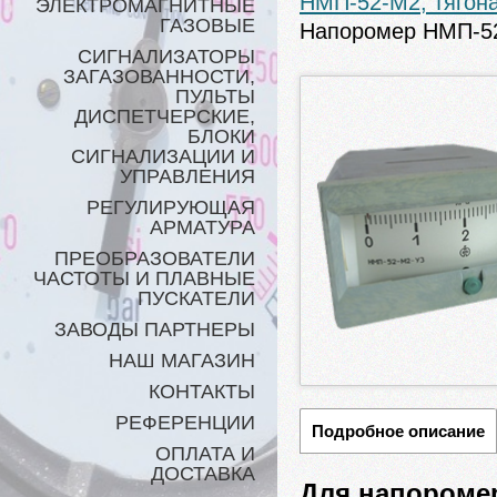
НМП-52-М2, тяго
ЭЛЕКТРОМАГНИТНЫЕ
ГАЗОВЫЕ
Напоромер НМП-5
СИГНАЛИЗАТОРЫ
ЗАГАЗОВАННОСТИ,
ПУЛЬТЫ
ДИСПЕТЧЕРСКИЕ,
БЛОКИ
СИГНАЛИЗАЦИИ И
УПРАВЛЕНИЯ
РЕГУЛИРУЮЩАЯ
АРМАТУРА
ПРЕОБРАЗОВАТЕЛИ
ЧАСТОТЫ И ПЛАВНЫЕ
ПУСКАТЕЛИ
ЗАВОДЫ ПАРТНЕРЫ
НАШ МАГАЗИН
КОНТАКТЫ
РЕФЕРЕНЦИИ
Подробное описание
ОПЛАТА И
ДОСТАВКА
Для напороме