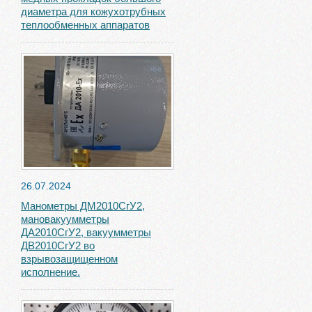
диаметра для кожухотрубных
теплообменных аппаратов
26.07.2024
Манометры ДМ2010СгУ2,
мановакуумметры
ДА2010СгУ2, вакуумметры
ДВ2010СгУ2 во
взрывозащищенном
исполнение.