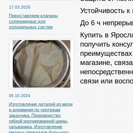
17.03.2025
Устойчивость к
Представляем клапаны
До 6 ч непреры
соленоидные для
холодильных систем
Купить в Яросл
получить консу
преимуществах 
магазине, связ
непосредственн
связи или восп
05.10.2024
Изготовление деталей из меди
и алюминия по чертежам
заказчика. Производство
гибкой изолированной шины,
гальваника, Изготовление
медных прокладок большого