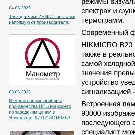
режимы визуали
04.06.2026
спектрах и функ
Тензодатчики ZEMIC - поставки
термограмм.
напрямую от производителя.
Современный ф
HIKMICRO B20 о
также в реальн
самой холодной 
значения прев
устройство уве
сигнализацией 
03.06.2026
Измерительные приборы
Встроенная пам
производства НПЦ Манометр
90000 изображ
по заводским ценам в
Ярославле. КИП СИСТЕМЫ!
последующего а
специалист мож