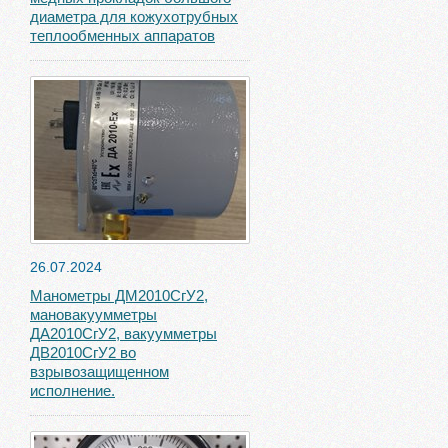
диаметра для кожухотрубных
теплообменных аппаратов
26.07.2024
Манометры ДМ2010СгУ2,
мановакуумметры
ДА2010СгУ2, вакуумметры
ДВ2010СгУ2 во
взрывозащищенном
исполнение.