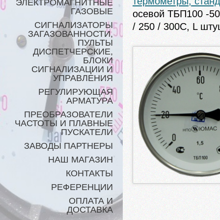
термометры, стан
ЭЛЕКТРОМАГНИТНЫЕ
ГАЗОВЫЕ
осевой ТБП100 -50…
СИГНАЛИЗАТОРЫ
/ 250 / 300С, L шт
ЗАГАЗОВАННОСТИ,
ПУЛЬТЫ
ДИСПЕТЧЕРСКИЕ,
БЛОКИ
СИГНАЛИЗАЦИИ И
УПРАВЛЕНИЯ
РЕГУЛИРУЮЩАЯ
АРМАТУРА
ПРЕОБРАЗОВАТЕЛИ
ЧАСТОТЫ И ПЛАВНЫЕ
ПУСКАТЕЛИ
ЗАВОДЫ ПАРТНЕРЫ
НАШ МАГАЗИН
КОНТАКТЫ
РЕФЕРЕНЦИИ
ОПЛАТА И
ДОСТАВКА