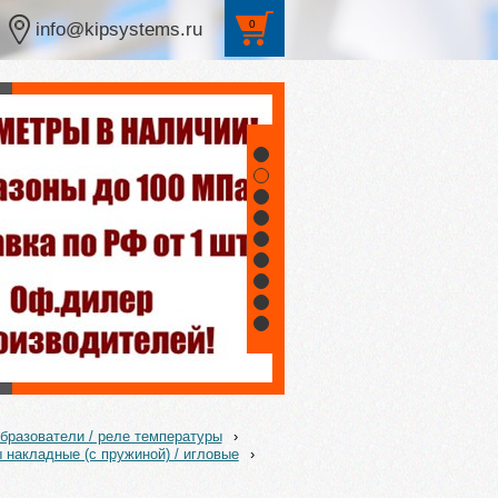
0
info@kipsystems.ru
1
2
3
4
5
6
7
8
9
бразователи / реле температуры
›
 накладные (с пружиной) / игловые
›