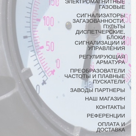
ЭЛЕКТРОМАГНИТНЫЕ
ГАЗОВЫЕ
СИГНАЛИЗАТОРЫ
ЗАГАЗОВАННОСТИ,
ПУЛЬТЫ
ДИСПЕТЧЕРСКИЕ,
БЛОКИ
СИГНАЛИЗАЦИИ И
УПРАВЛЕНИЯ
РЕГУЛИРУЮЩАЯ
АРМАТУРА
ПРЕОБРАЗОВАТЕЛИ
ЧАСТОТЫ И ПЛАВНЫЕ
ПУСКАТЕЛИ
ЗАВОДЫ ПАРТНЕРЫ
НАШ МАГАЗИН
КОНТАКТЫ
РЕФЕРЕНЦИИ
ОПЛАТА И
ДОСТАВКА