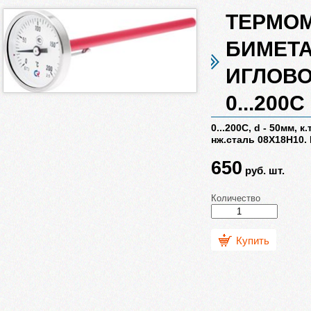
ТЕРМО
БИМЕТ
ИГЛОВОЙ
0...200С
0...200С, d - 50мм, к.
нж.сталь 08Х18Н10. 
650
руб.
шт.
Количество
Купить