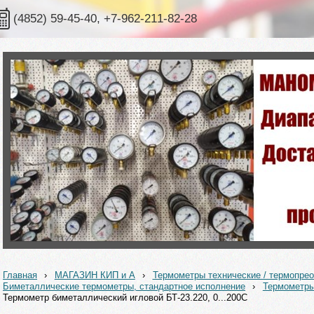
(4852) 59-45-40, +7-962-211-82-28
Главная
›
МАГАЗИН КИП и А
›
Термометры технические / термопрео
Биметаллические термометры, стандартное исполнение
›
Термометры
Термометр биметаллический игловой БТ-23.220, 0...200С