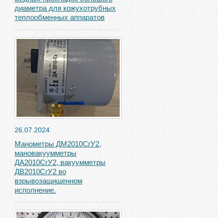
диаметра для кожухотрубных
теплообменных аппаратов
26.07.2024
Манометры ДМ2010СгУ2,
мановакуумметры
ДА2010СгУ2, вакуумметры
ДВ2010СгУ2 во
взрывозащищенном
исполнение.