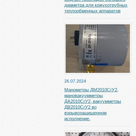
диаметра для кожухотрубных
теплообменных аппаратов
26.07.2024
Манометры ДМ2010СгУ2,
мановакуумметры
ДА2010СгУ2, вакуумметры
ДВ2010СгУ2 во
взрывозащищенном
исполнение.