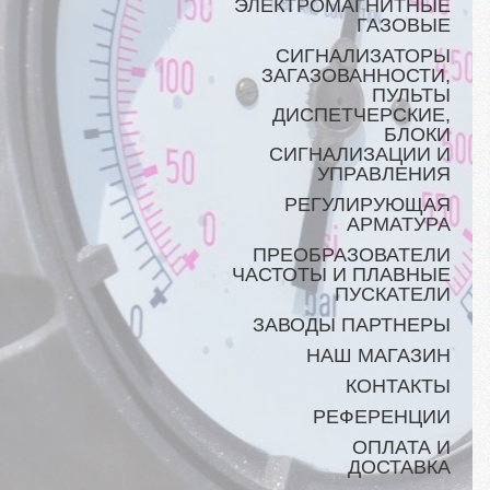
ЭЛЕКТРОМАГНИТНЫЕ
ГАЗОВЫЕ
СИГНАЛИЗАТОРЫ
ЗАГАЗОВАННОСТИ,
ПУЛЬТЫ
ДИСПЕТЧЕРСКИЕ,
БЛОКИ
СИГНАЛИЗАЦИИ И
УПРАВЛЕНИЯ
РЕГУЛИРУЮЩАЯ
АРМАТУРА
ПРЕОБРАЗОВАТЕЛИ
ЧАСТОТЫ И ПЛАВНЫЕ
ПУСКАТЕЛИ
ЗАВОДЫ ПАРТНЕРЫ
НАШ МАГАЗИН
КОНТАКТЫ
РЕФЕРЕНЦИИ
ОПЛАТА И
ДОСТАВКА