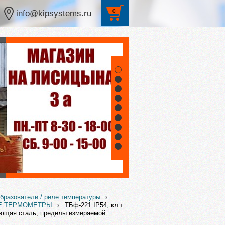
0
info@kipsystems.ru
1
2
3
4
5
6
7
8
9
бразователи / реле температуры
›
Е ТЕРМОМЕТРЫ
›
ТБф-221 IP54, кл.т.
авеющая сталь, пределы измеряемой