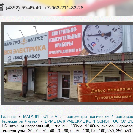
(4852) 59-45-40, +7-962-211-82-28
Главная
›
МАГАЗИН КИП и А
›
Термометры технические / термопрео
Термометры Физтех
›
БИМЕТАЛЛИЧЕСКИЕ КОРРОЗИОННОСТОЙКИ
1,5, шток - универсальный, L гильзы - 100мм, d 100мм, гильза - нерж
температуры: -30…0…70; -40…0…60; 0…60, 100,120, 160, 250, 350, 450