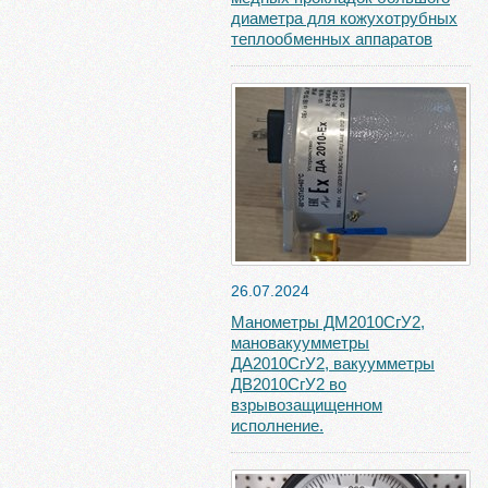
диаметра для кожухотрубных
теплообменных аппаратов
26.07.2024
Манометры ДМ2010СгУ2,
мановакуумметры
ДА2010СгУ2, вакуумметры
ДВ2010СгУ2 во
взрывозащищенном
исполнение.