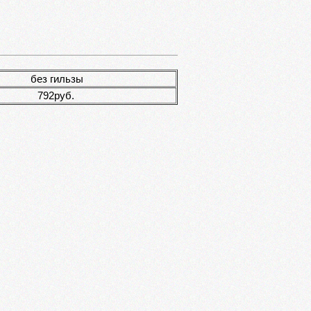
без гильзы
792руб.