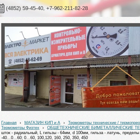
(4852) 59-45-40, +7-962-211-82-28
Главная
›
МАГАЗИН КИП и А
›
Термометры технические / термопрео
Термометры Физтех
›
ОБЩЕТЕХНИЧЕСКИЕ БИМЕТАЛЛИЧЕСКИЕ 
шток - радиальный, L гильзы - 64мм, d 100мм, гильза - латунь, преде
-40…0…60; 0…60, 100,120, 160, 250, 350, 450