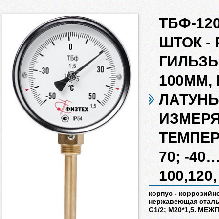
ТБФ-120 
ШТОК -
ГИЛЬЗЫ 
100ММ, 
ЛАТУНЬ
ИЗМЕР
ТЕМПЕР
70; -40
100,120,
корпус - коррозийно
нержавеющая сталь,
G1/2; М20*1,5. М