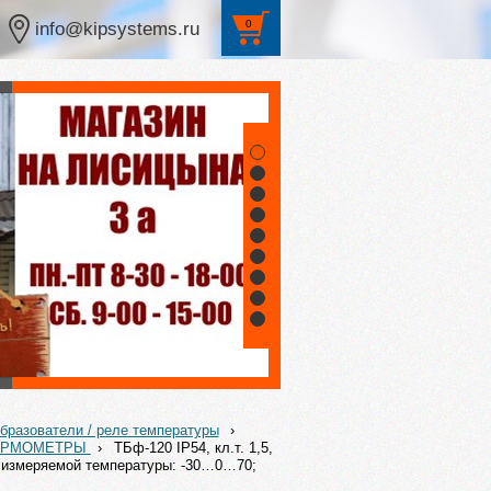
0
info@kipsystems.ru
1
2
3
4
5
6
7
8
9
бразователи / реле температуры
›
ТЕРМОМЕТРЫ
›
ТБф-120 IP54, кл.т. 1,5,
лы измеряемой температуры: -30…0…70;