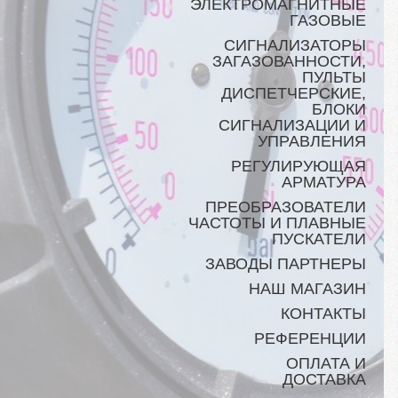
ЭЛЕКТРОМАГНИТНЫЕ
ГАЗОВЫЕ
СИГНАЛИЗАТОРЫ
ЗАГАЗОВАННОСТИ,
ПУЛЬТЫ
ДИСПЕТЧЕРСКИЕ,
БЛОКИ
СИГНАЛИЗАЦИИ И
УПРАВЛЕНИЯ
РЕГУЛИРУЮЩАЯ
АРМАТУРА
ПРЕОБРАЗОВАТЕЛИ
ЧАСТОТЫ И ПЛАВНЫЕ
ПУСКАТЕЛИ
ЗАВОДЫ ПАРТНЕРЫ
НАШ МАГАЗИН
КОНТАКТЫ
РЕФЕРЕНЦИИ
ОПЛАТА И
ДОСТАВКА