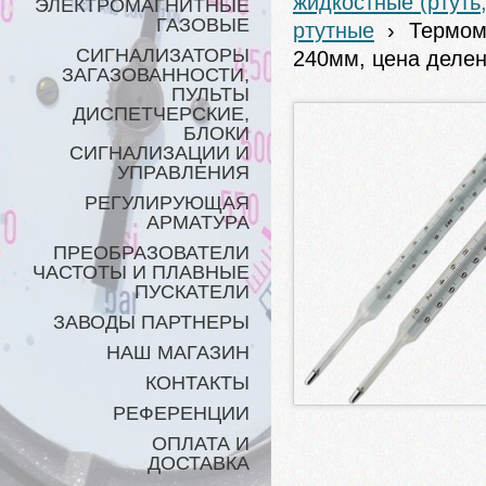
жидкостные (ртуть
ЭЛЕКТРОМАГНИТНЫЕ
ГАЗОВЫЕ
ртутные
›
Термоме
СИГНАЛИЗАТОРЫ
240мм, цена деле
ЗАГАЗОВАННОСТИ,
ПУЛЬТЫ
ДИСПЕТЧЕРСКИЕ,
БЛОКИ
СИГНАЛИЗАЦИИ И
УПРАВЛЕНИЯ
РЕГУЛИРУЮЩАЯ
АРМАТУРА
ПРЕОБРАЗОВАТЕЛИ
ЧАСТОТЫ И ПЛАВНЫЕ
ПУСКАТЕЛИ
ЗАВОДЫ ПАРТНЕРЫ
НАШ МАГАЗИН
КОНТАКТЫ
РЕФЕРЕНЦИИ
ОПЛАТА И
ДОСТАВКА