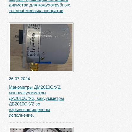
диаметра для кожухотрубных
теплообменных аппаратов
26.07.2024
Манометры ДМ2010СгУ2,
мановакуумметры
ДА2010СгУ2, вакуумметры
ДВ2010СгУ2 во
взрывозащищенном
исполнение.