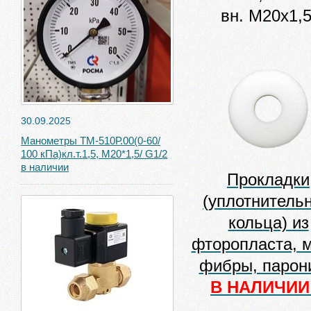
вн. М20х1,5
30.09.2025
Манометры ТМ-510Р.00(0-60/
100 кПа)кл.т.1,5, М20*1,5/ G1/2
в наличии
Прокладки
(уплотнитель
кольца) из
фторопласта, 
фибры, парон
В НАЛИЧИИ!