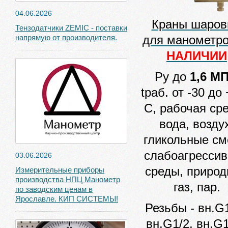
04.06.2026
Краны шаро
Тензодатчики ZEMIC - поставки
для манометр
напрямую от производителя.
НАЛИЧИИ
Ру до
1,6 М
tраб. от -30 до
С, рабочая сре
вода, возду
гликольные см
слабоагресси
03.06.2026
среды, приро
Измерительные приборы
производства НПЦ Манометр
газ, пар.
по заводским ценам в
Ярославле. КИП СИСТЕМЫ!
Резьбы - вн.G1
вн.G1/2, вн.G1