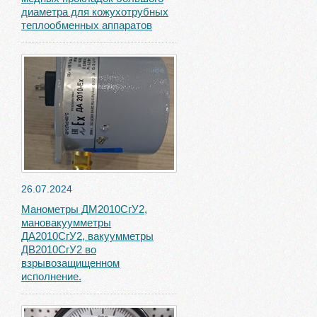
диаметра для кожухотрубных
теплообменных аппаратов
26.07.2024
Манометры ДМ2010СгУ2,
мановакуумметры
ДА2010СгУ2, вакуумметры
ДВ2010СгУ2 во
взрывозащищенном
исполнение.