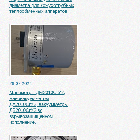
диаметра для кожухотрубных
теплообменных аппаратов
26.07.2024
Манометры ДМ2010СгУ2,
мановакуумметры
ДА2010СгУ2, вакуумметры
ДВ2010СгУ2 во
взрывозащищенном
исполнение.